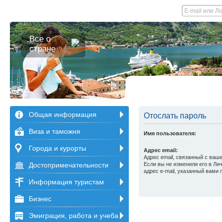
Все о
стране
Общая информация
Отослать пароль
Виза и таможня
Имя пользователя:
Города и курорты
Адрес email:
Адрес email, связанный с ваш
Достопримечательности
Если вы не изменили его в Лич
адрес e-mail, указанный вами 
Информация туристам
Бизнес
Эмиграция, работа и учеба